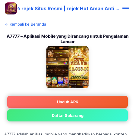
⭐ rejek Situs Resmi | rejek Hot Aman Anti Rungkad ⚡
← Kembali ke Beranda
A7777 – Aplikasi Mobile yang Dirancang untuk Pengalaman
Lancar
Unduh APK
Daftar Sekarang
A7777 adalah aplikasi mobile yang menghadirkan berbagai konten